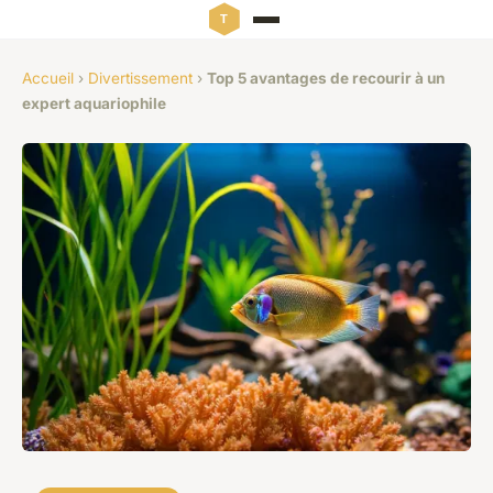
Accueil
›
Divertissement
›
Top 5 avantages de recourir à un
expert aquariophile