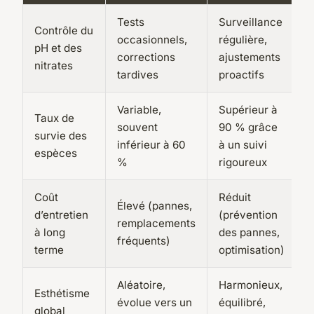
Tests
Surveillance
Contrôle du
occasionnels,
régulière,
pH et des
corrections
ajustements
nitrates
tardives
proactifs
Variable,
Supérieur à
Taux de
souvent
90 % grâce
survie des
inférieur à 60
à un suivi
espèces
%
rigoureux
Coût
Réduit
Élevé (pannes,
d’entretien
(prévention
remplacements
à long
des pannes,
fréquents)
terme
optimisation)
Aléatoire,
Harmonieux,
Esthétisme
évolue vers un
équilibré,
global