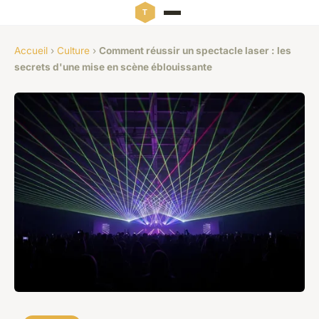
Accueil
›
Culture
›
Comment réussir un spectacle laser : les
secrets d'une mise en scène éblouissante