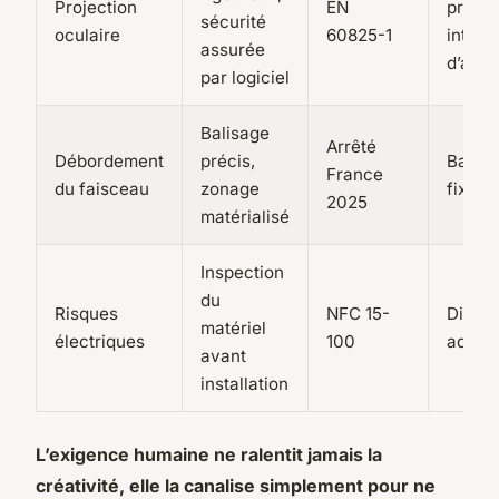
Projection
EN
protec
sécurité
oculaire
60825-1
interr
assurée
d’arrêt
par logiciel
Balisage
Arrêté
Débordement
précis,
Barriè
France
du faisceau
zonage
fixes
2025
matérialisé
Inspection
du
Risques
NFC 15-
Disjon
matériel
électriques
100
adapt
avant
installation
L’exigence humaine ne ralentit jamais la
créativité, elle la canalise simplement pour ne