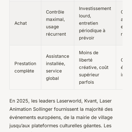
Investissement
Contrôle
Comp
lourd,
maximal,
artis
Achat
entretien
usage
explo
périodique à
récurrent
régul
prévoir
Moins de
Assistance
liberté
Gran
Prestation
installée,
créative, coût
évén
complète
service
supérieur
insti
global
parfois
En 2025, les leaders Laserworld, Kvant, Laser
Animation Sollinger fournissent la majorité des
événements européens, de la mairie de village
jusqu’aux plateformes culturelles géantes. Les