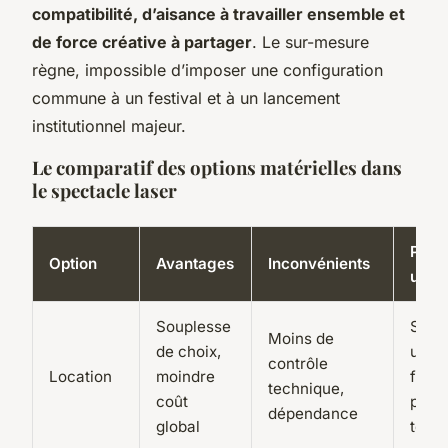
compatibilité, d’aisance à travailler ensemble et
de force créative à partager
. Le sur-mesure
règne, impossible d’imposer une configuration
commune à un festival et à un lancement
institutionnel majeur.
Le comparatif des options matérielles dans
le spectacle laser
Pour
Option
Avantages
Inconvénients
usag
Souplesse
Séan
Moins de
de choix,
uniqu
contrôle
Location
moindre
festi
technique,
coût
proje
dépendance
global
temp