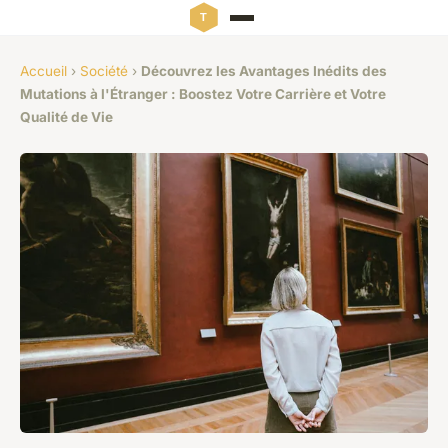
Accueil
›
Société
›
Découvrez les Avantages Inédits des
Mutations à l'Étranger : Boostez Votre Carrière et Votre
Qualité de Vie