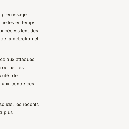
’apprentissage
tielles en temps
ui nécessitent des
de la détection et
ace aux attaques
tourner les
rité
, de
munir contre ces
solide, les récents
si plus