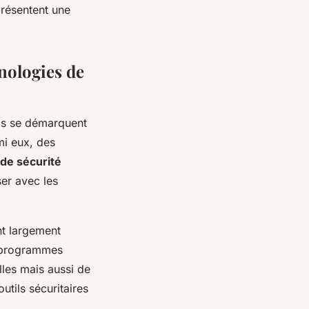
présentent une
hnologies de
ls se démarquent
mi eux, des
 de sécurité
ser avec les
nt largement
 programmes
les mais aussi de
utils sécuritaires