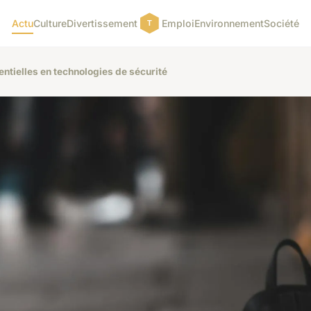
Actu
Culture
Divertissement
Emploi
Environnement
Société
ntielles en technologies de sécurité