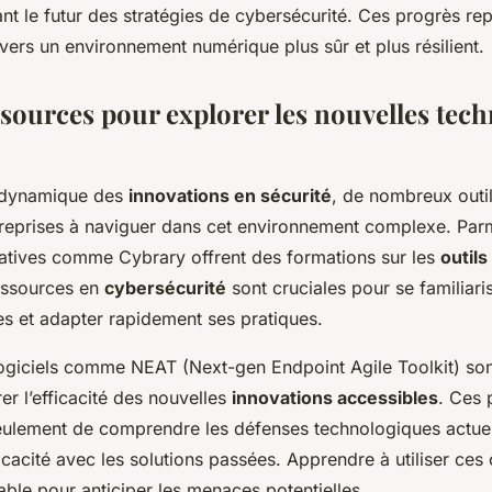
ant le futur des stratégies de cybersécurité. Ces progrès re
ers un environnement numérique plus sûr et plus résilient.
ssources pour explorer les nouvelles tec
 dynamique des
innovations en sécurité
, de nombreux outi
treprises à naviguer dans cet environnement complexe. Par
atives comme Cybrary offrent des formations sur les
outils
essources en
cybersécurité
sont cruciales pour se familiari
s et adapter rapidement ses pratiques.
 logiciels comme NEAT (Next-gen Endpoint Agile Toolkit) so
trer l’efficacité des nouvelles
innovations accessibles
. Ces
eulement de comprendre les défenses technologiques actuel
cacité avec les solutions passées. Apprendre à utiliser ces o
able pour anticiper les menaces potentielles.