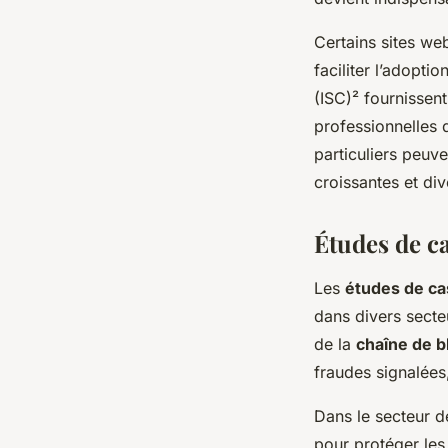
Certains sites w
faciliter l’adopt
(ISC)² fournissen
professionnelles 
particuliers peuv
croissantes et div
Études de ca
Les
études de ca
dans divers secte
de la
chaîne de b
fraudes signalées
Dans le secteur d
pour protéger les