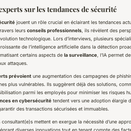
xperts sur les tendances de sécurité
écurité
jouent un rôle crucial en éclairant les tendances actu
travers leurs
conseils professionnels
, ils révèlent des pers
évolution technologique. Lors d’interviews, plusieurs spéciali
roissante de l’intelligence artificielle dans la détection proa
matisant certains aspects de
la surveillance
, l’IA permet d
aux attaques.
rts prévoient
une augmentation des campagnes de phishin
mes plus vulnérables. Ils suggèrent déjà des solutions, com
sibilisation parmi les employés pour minimiser les risques 
nces en cybersécurité
tendent vers une adoption élargie 
arantir des transactions sécurisées et immuables.
es consultant(e)s mettent en exergue la nécessité d’une app
ntégrant diverses innovations tout en tenant compte des fact