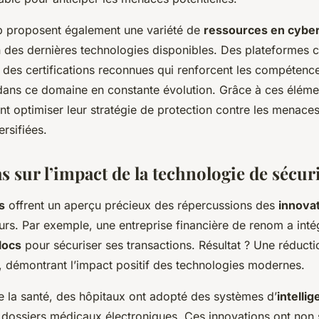
eb proposent également une variété de
ressources en cyber
ion des dernières technologies disponibles. Des plateforme
t des certifications reconnues qui renforcent les compétenc
dans ce domaine en constante évolution. Grâce à ces élémen
ent optimiser leur stratégie de protection contre les menac
ersifiées.
s sur l’impact de la technologie de sécur
s
offrent un aperçu précieux des répercussions des
innovat
urs. Par exemple, une entreprise financière de renom a inté
locs
pour sécuriser ses transactions. Résultat ? Une réduct
, démontrant l’impact positif des technologies modernes.
e la santé, des hôpitaux ont adopté des systèmes d’
intellig
 dossiers médicaux électroniques. Ces innovations ont non